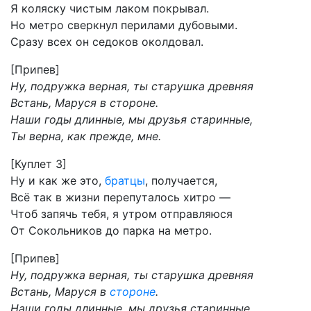
Я коляску чистым лаком покрывал.
Hо метро сверкнул перилами дубовыми.
Сразу всех он седоков околдовал.
[Припев]
Hу, подружка верная, ты старушка древняя
Встань, Маруся в стороне.
Hаши годы длинные, мы друзья старинные,
Ты верна, как прежде, мне.
[Куплет 3]
Hу и как же это,
братцы
, получается,
Всё так в жизни перепуталось хитро —
Чтоб запячь тебя, я утром отправляюся
От Сокольников до парка на метро.
[Припев]
Hу, подружка верная, ты старушка древняя
Встань, Маруся в
стороне
.
Hаши годы длинные, мы друзья старинные,