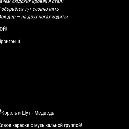
ачем людских кровей я стал?
 оборвётся тут словно нить
ой дар — на двух ногах
ходить
!
ОЙ!
Проигрыш]
ивое караоке с музыкальной группой
!