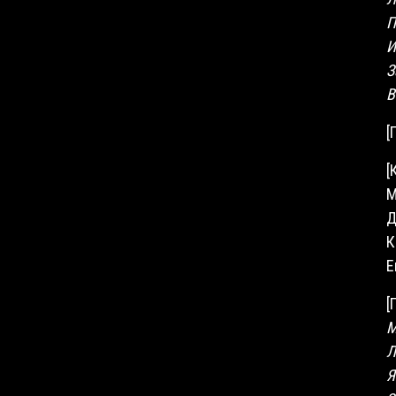
П
И
З
В
[
[
М
Д
К
Е
[
М
Л
Я