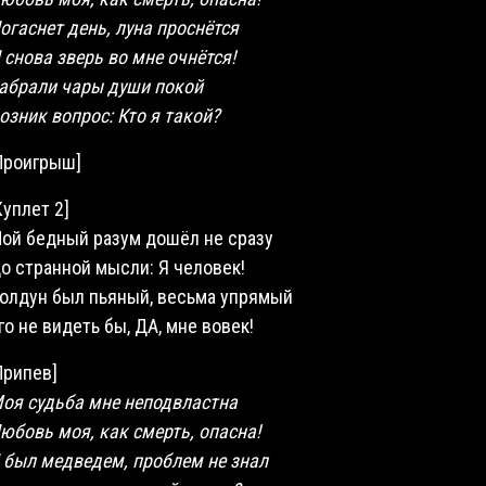
огаснет день, луна проснётся
 снова зверь во мне очнётся!
абрали чары души покой
озник вопрос: Кто я такой?
Проигрыш]
Куплет 2]
ой бедный разум дошёл не сразу
о странной мысли: Я
человек
!
олдун был пьяный, весьма упрямый
го не видеть бы, ДА, мне вовек!
Припев]
оя судьба мне неподвластна
юбовь моя, как смерть, опасна!
 был медведем, проблем не знал