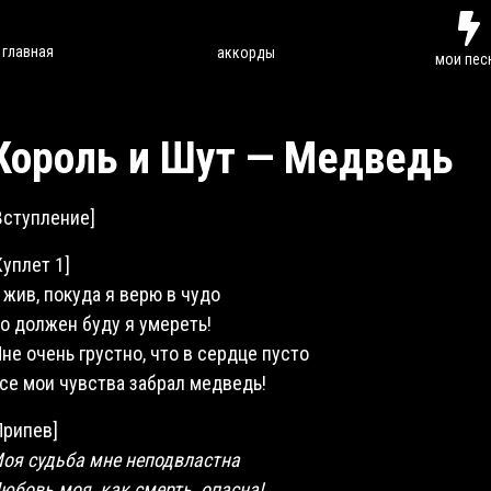
главная
аккорды
мои пес
Король и Шут — Медведь
Вступление]
Куплет 1]
 жив, покуда я верю в
чудо
о должен буду я умереть!
не очень грустно, что в сердце пусто
се мои чувства забрал медведь!
Припев]
оя судьба мне неподвластна
юбовь моя, как смерть,
опасна
!